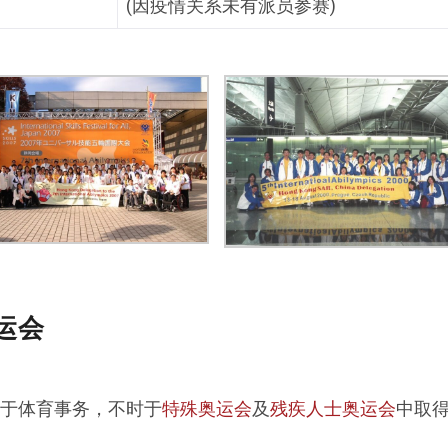
(因疫情关系未有派员参赛)
运会
于体育事务，不时于
特殊奥运会
及
残疾人士奥运会
中取