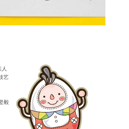
疾人
技艺
坚毅