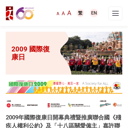
A
A
繁
EN
A
2009 國際復
康日
2009年國際復康日開幕典禮暨推廣聯合國《殘
疾人權利公約》及「十八區關愛僱主」嘉許聯