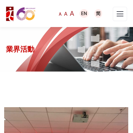
A
A
EN
简
A
業界活動