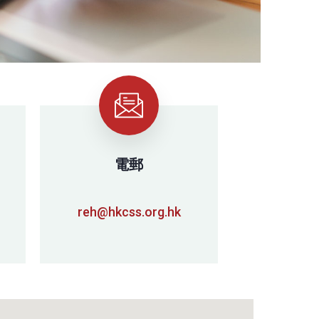
電郵
reh@hkcss.org.hk