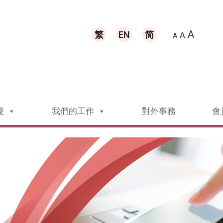
A
繁
EN
简
A
A
慶
我們的工作
對外事務
會