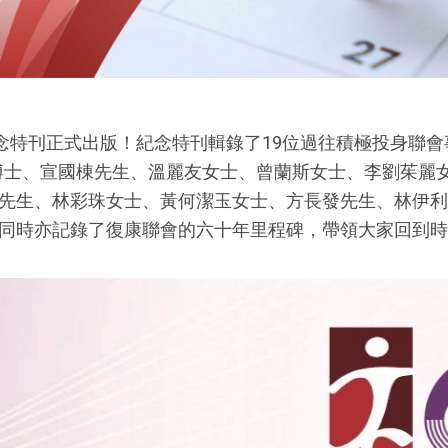
紀念特刊正式出版！紀念特刊輯錄了19位過往積極投身聯會
博士、宣國棟先生、溫麗友女士、曾蘭斯女士、李劉茱麗
先生、林彩珠女士、黃何潔玉女士、方長發先生、林伊利
時亦記錄了復康聯會的六十年里程碑，帶領大家回到時光隧