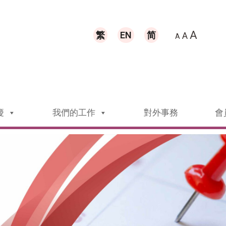
A
繁
EN
简
A
A
慶
我們的工作
對外事務
會