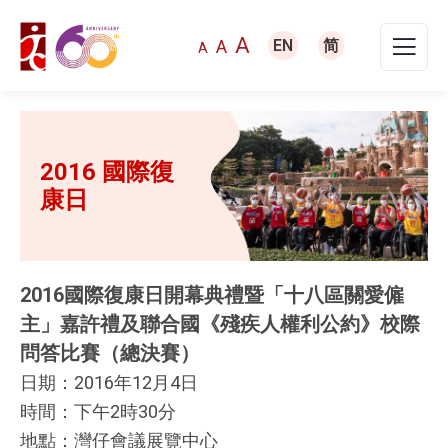
A
A
EN
简
A
2016 國際復
康日
2016
國際復康日開幕典禮暨「十八區關愛僱
主」嘉許禮及聯合國《殘疾人權利公約》校際
問答比賽（總決賽）
日期：2016年12月4日
時間：下午2時30分
地點：灣仔會議展覽中心