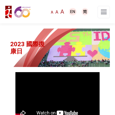
A
A
EN
简
A
2023 國際復
康日