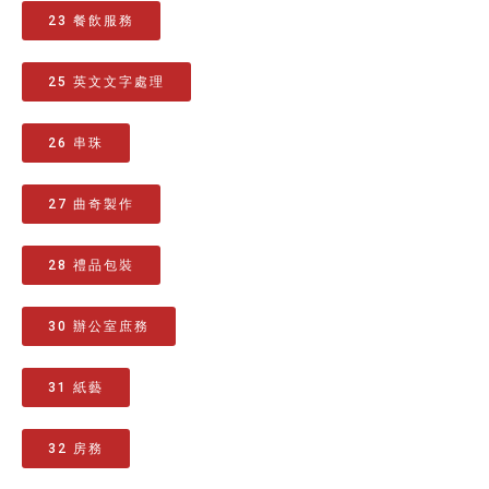
23 餐飲服務
25 英文文字處理
26 串珠
27 曲奇製作
28 禮品包裝
30 辦公室庶務
31 紙藝
32 房務