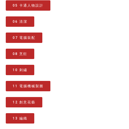
05 卡通人物設計
06 清潔
07 電腦裝配
08 烹飪
10 刺繡
11 電腦機械製圖
12 創意花藝
13 編織