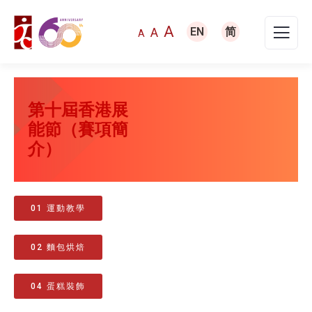
A
A
EN
简
A
第十屆香港展
能節（賽項簡
介）
01 運動教學
02 麵包烘焙
04 蛋糕裝飾